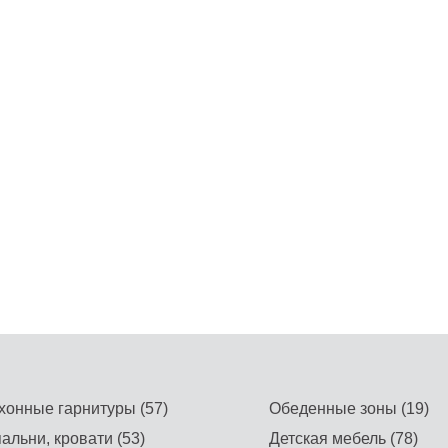
хонные гарнитуры (57)
Обеденные зоны (19)
альни, кровати (53)
Детская мебель (78)